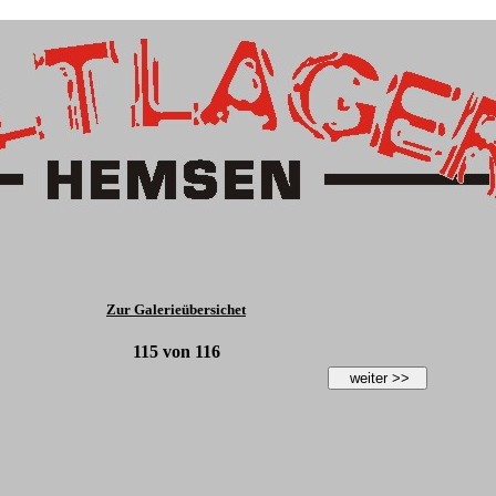
Zur Galerieübersichet
115
von
116